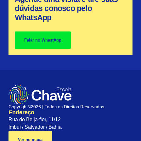
dúvidas conosco pelo
WhatsApp
Falar no WhastApp
Copyright©2026 | Todos os Direitos Reservados
Endereço
Rua do Beija-flor, 11/12
Imbuí / Salvador / Bahia
Ver no mapa